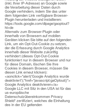
(inkl. Ihrer IP-Adresse) an Google sowie
die Verarbeitung dieser Daten durch
Google verhindern, indem Sie das unter
dem
folgenden Link verfügbare Browser-
Plugin herunterladen und installieren:
https://tools.google.com/dlpage/gaoptout?
hl=de
Alternativ zum Browser-Plugin oder
innerhalb von Browsern auf mobilen
Geräten klicken
Sie bitte auf den folgenden
Link, um ein Opt-Out-Cookie zu setzen,
der die Erfassung
durch Google Analytics
innerhalb dieser Website zukünftig
verhindert (dieses
Opt-Out-Cookie
funktioniert nur in diesem Browser und nur
für diese Domain, löschen
Sie Ihre
Cookies in diesem Browser, müssen Sie
diesen Link erneut klicken):
<aonclick="alert('Google Analytics wurde
deaktiviert');"href="javascript:gaOptout()">
Google Analytics deaktivieren</a>
Google LLC mit Sitz in den USA ist für das
us-europäische
Datenschutzübereinkommen
Privacy
Shield“ zertifiziert, welches die Einhaltung
des in der EU geltenden