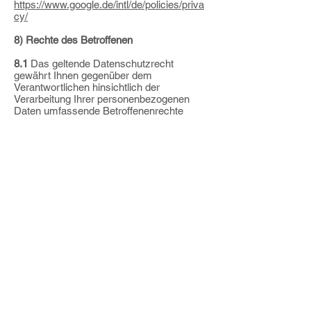
https://www.google.de/intl/de/policies/priva
cy/
8) Rechte des Betroffenen
8.1
Das geltende Datenschutzrecht
gewährt Ihnen gegenüber dem
Verantwortlichen hinsichtlich der
Verarbeitung Ihrer personenbezogenen
Daten umfassende
Betroffenenrechte
(Auskunfts- und Interventionsrechte), über
die wir Sie nachstehend
informieren:
- Auskunftsrecht gemäß Art. 15 DSGVO:
Sie haben insbesondere ein Recht auf
Auskunft
über Ihre von uns verarbeiteten
personenbezogenen Daten, die
Verarbeitungszwecke,
die Kategorien der
verarbeiteten personenbezogenen Daten,
die Empfänger oder
Kategorien von Empfängern, gegenüber
denen Ihre Daten offengelegt wurden oder
werden, die geplante Speicherdauer bzw.
die Kriterien für die Festlegung der
Speicherdauer, das Bestehen eines
Rechts auf Berichtigung, Löschung,