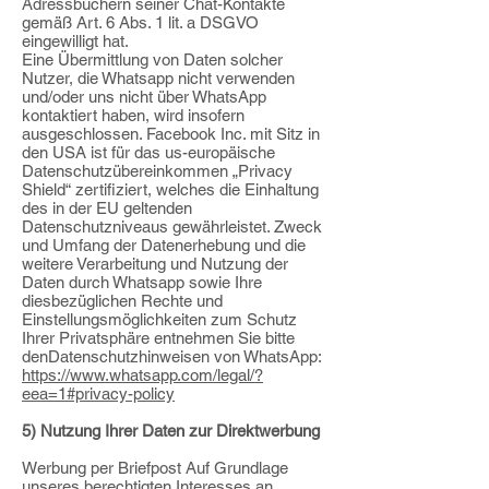
Adressbüchern seiner Chat-Kontakte
gemäß Art. 6
Abs. 1 lit. a DSGVO
eingewilligt hat.
Eine Übermittlung von Daten solcher
Nutzer, die Whatsapp nicht verwenden
und/oder uns nicht über WhatsApp
kontaktiert haben, wird insofern
ausgeschlossen.
Facebook Inc. mit Sitz in
den USA ist für das us-europäische
Datenschutzübereinkommen „Privacy
Shield“ zertifiziert, welches die Einhaltung
des in
der EU geltenden
Datenschutzniveaus gewährleistet.
Zweck
und Umfang der Datenerhebung und die
weitere Verarbeitung und Nutzung der
Daten durch Whatsapp sowie Ihre
diesbezüglichen Rechte und
Einstellungsmöglichkeiten zum Schutz
Ihrer Privatsphäre entnehmen Sie bitte
den
Datenschutzhinweisen von WhatsApp:
https://www.whatsapp.com/legal/?
eea=1#privacy-policy
5) Nutzung Ihrer Daten zur Direktwerbung
Werbung per Briefpost Auf Grundlage
unseres berechtigten Interesses an